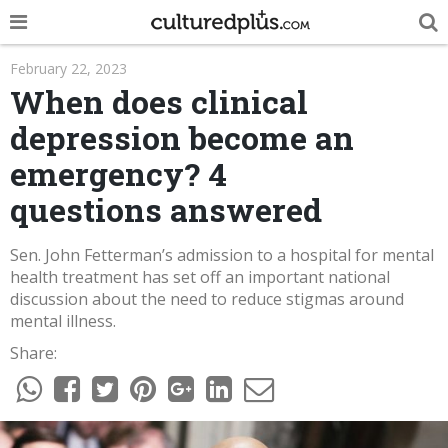
POP
February 22, 2023
When does clinical
INNOVA
depression become an
LIFE
emergency? 4
TRENDY
questions answered
NEWS
Sen. John Fetterman’s admission to a hospital for mental
ESPAÑOL
health treatment has set off an important national
discussion about the need to reduce stigmas around
mental illness.
Share: