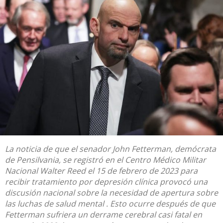
La noticia de que el senador John Fetterman, demócrata
de Pensilvania, se registró en el Centro Médico Militar
Nacional Walter Reed el 15 de febrero de 2023 para
recibir tratamiento por depresión clínica provocó
una
discusión nacional
sobre la necesidad de
apertura sobre
las luchas de salud mental
.
Esto ocurre después de que
Fetterman
sufriera un derrame cerebral casi fatal
en